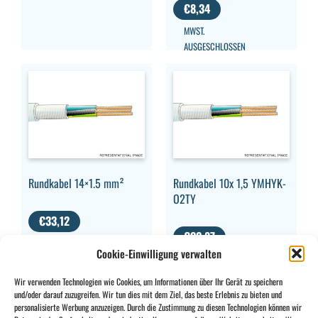
€
8,34
MWST.
AUSGESCHLOSSEN
Rundkabel 14×1.5 mm²
Rundkabel 10x 1,5 YMHYK-
O2TY
€
33,12
€
22,87
MWST.
Cookie-Einwilligung verwalten
AUSGESCHLOSSEN
MWST.
AUSGESCHLOSSEN
Wir verwenden Technologien wie Cookies, um Informationen über Ihr Gerät zu speichern
und/oder darauf zuzugreifen. Wir tun dies mit dem Ziel, das beste Erlebnis zu bieten und
personalisierte Werbung anzuzeigen. Durch die Zustimmung zu diesen Technologien können wir