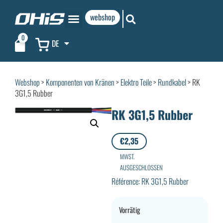
webshop
0
DE
Webshop
>
Komponenten von Kränen
>
Elektro Teile
>
Rundkabel
> RK
3G1,5 Rubber
RK 3G1,5 Rubber
€
2,35
MWST.
AUSGESCHLOSSEN
Référence: RK 3G1,5 Rubber
Vorrätig