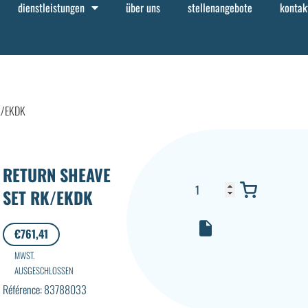
dienstleistungen
über uns
stellenangebote
kontak
K/EKDK
RETURN SHEAVE
SET RK/EKDK
€
761,41
MWST.
AUSGESCHLOSSEN
Référence: 83788033