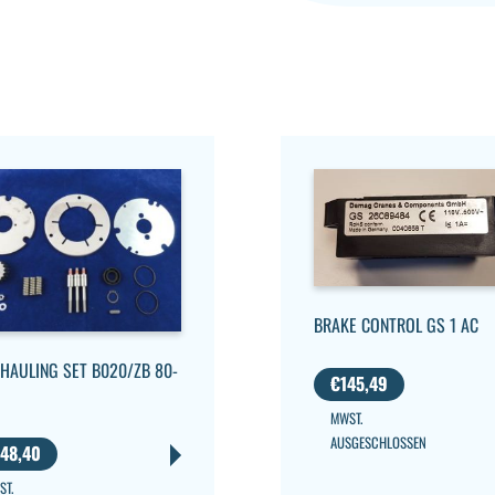
BRAKE CONTROL GS 1 AC
HAULING SET B020/ZB 80-
€
145,49
MWST.
AUSGESCHLOSSEN
48,40
ST.