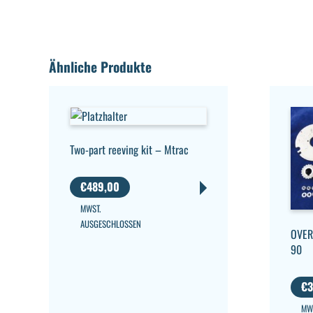
Ähnliche Produkte
Two-part reeving kit – Mtrac
€
489,00
MWST.
AUSGESCHLOSSEN
OVER
90
€
3
MW