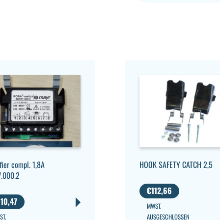
HOOK SAFETY CATCH 2,5
fier compl. 1,8A
7.000.2
€
112,66
10,47
MWST.
AUSGESCHLOSSEN
ST.