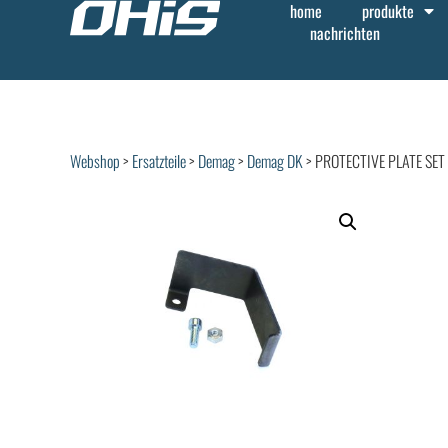
home
produkte
nachrichten
Webshop
>
Ersatzteile
>
Demag
>
Demag DK
> PROTECTIVE PLATE SET