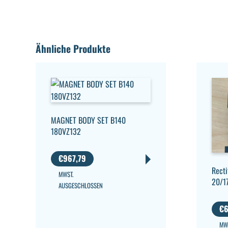
Ähnliche Produkte
MAGNET BODY SET B140
180VZ132
€
967,79
Recti
MWST.
20/1
AUSGESCHLOSSEN
€
6
MW