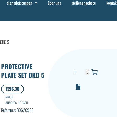
dienstleistungen
über uns
stellenangebote
kontak
 DKD 5
PROTECTIVE
PLATE SET DKD 5
€
216,30
MWST.
AUSGESCHLOSSEN
Référence: 83626933