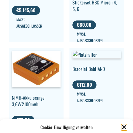
Stickerset HBC Micron 4,
5, 6
€
5.145,60
MWST.
€
60,00
AUSGESCHLOSSEN
MWST.
AUSGESCHLOSSEN
Bracelet BabHAND
€
112,00
MWST.
NiMH-Akku orange
AUSGESCHLOSSEN
3,6V/2100mAh
€
75,00
Cookie-Einwilligung verwalten
MWST.