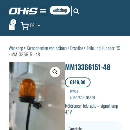
webshop
0
DE
Webshop
>
Komponenten von Kränen
>
Drahtlos
>
Teile und Zubehör RC
> MM13366151-48
MM13366151-48
€
149,00
MWST.
AUSGESCHLOSSEN
Référence: Teleradio – signal lamp
48V
Vorrätig