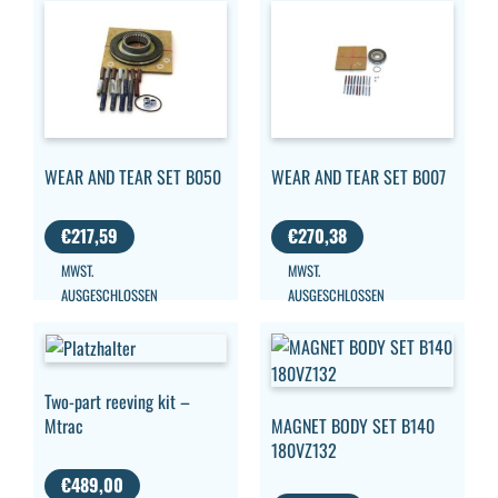
WEAR AND TEAR SET B050
WEAR AND TEAR SET B007
€
217,59
€
270,38
MWST.
MWST.
AUSGESCHLOSSEN
AUSGESCHLOSSEN
Two-part reeving kit –
Mtrac
MAGNET BODY SET B140
180VZ132
€
489,00