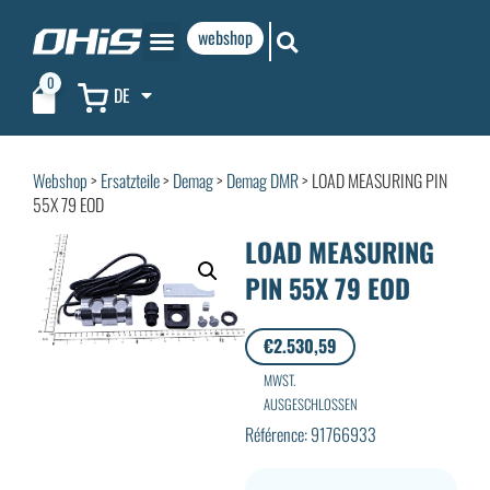
webshop
0
DE
Webshop
>
Ersatzteile
>
Demag
>
Demag DMR
> LOAD MEASURING PIN
55X 79 EOD
LOAD MEASURING
PIN 55X 79 EOD
€
2.530,59
MWST.
AUSGESCHLOSSEN
Référence: 91766933