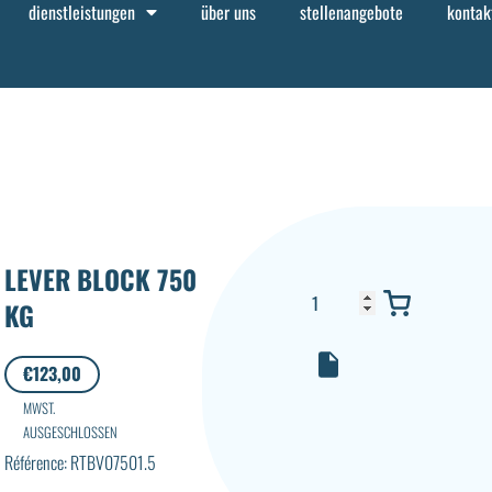
dienstleistungen
über uns
stellenangebote
kontak
LEVER BLOCK 750
KG
€
123,00
MWST.
AUSGESCHLOSSEN
Référence: RTBV07501.5