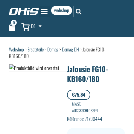
webshop
0
DE
Webshop
>
Ersatzteile
>
Demag
>
Demag DH
> Jalousie FG10-
KB160/180
Jalousie FG10-
KB160/180
€
75,84
MWST.
AUSGESCHLOSSEN
Référence: 71790444