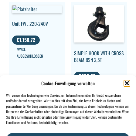
Unit FWL 220-240V
€
1.150,72
MWST.
SIMPLE HOOK WITH CROSS
AUSGESCHLOSSEN
BEAM BSN 2,5T
€
590,38
Cookie-Einwilligung verwalten
MWST.
AUSGESCHLOSSEN
Wir verwenden Technologien wie Cookies, um Informationen über Ihr Gerät zu speichern
und/oder darauf zuzugreifen. Wir tun dies mit dem Ziel, das beste Erlebnis zu bieten und
personalisierte Werbung anzuzeigen. Durch die Zustimmung zu diesen Technologien können wir
Daten wie das Surfverhalten oder eindeutige Kennungen auf dieser Website verarbeiten. Wenn
Sie Ihre Einwilligung nicht erteilen oder Ihre Einwilligung widerrufen, können bestimmte
CONTACT
INFO
Funktionen und Features beeinträchtigt werden.
+32 2 897 34
Rue des
Allgemeine
BE0734