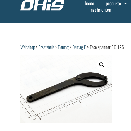
home
produkte
nachrichten
Webshop
>
Ersatzteile
>
Demag
>
Demag P
> Face spanner 80-125