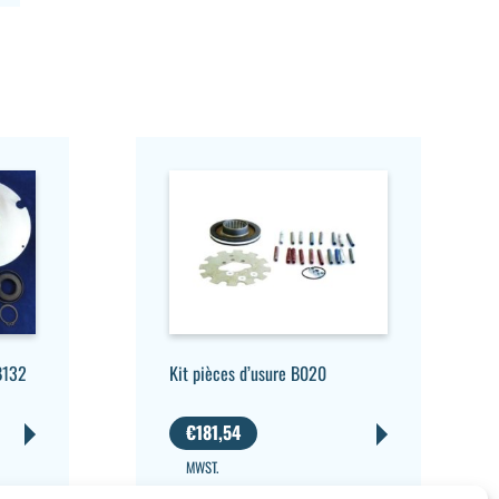
B132
Kit pièces d’usure B020
€
181,54
MWST.
AUSGESCHLOSSEN