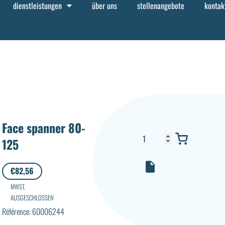
dienstleistungen
über uns
stellenangebote
kontak
Face spanner 80-
125
€
82,56
MWST.
AUSGESCHLOSSEN
Référence: 60006244