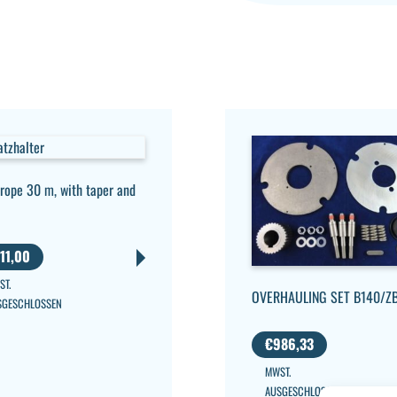
rope 30 m, with taper and
11,00
ST.
OVERHAULING SET B140/Z
SGESCHLOSSEN
€
986,33
MWST.
AUSGESCHLOSSEN