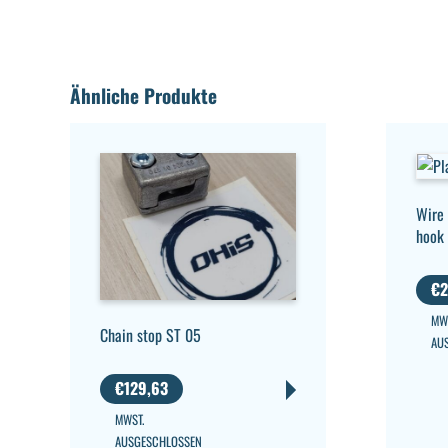
Ähnliche Produkte
Wire 
hook
€
2
MW
Chain stop ST 05
AU
€
129,63
MWST.
AUSGESCHLOSSEN