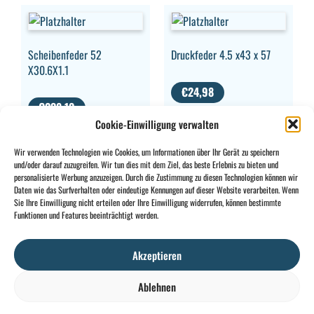
Scheibenfeder 52
Druckfeder 4.5 x43 x 57
X30.6X1.1
€
24,98
€
238,19
MWST.
Cookie-Einwilligung verwalten
MWST.
AUSGESCHLOSSEN
AUSGESCHLOSSEN
Wir verwenden Technologien wie Cookies, um Informationen über Ihr Gerät zu speichern
und/oder darauf zuzugreifen. Wir tun dies mit dem Ziel, das beste Erlebnis zu bieten und
personalisierte Werbung anzuzeigen. Durch die Zustimmung zu diesen Technologien können wir
Daten wie das Surfverhalten oder eindeutige Kennungen auf dieser Website verarbeiten. Wenn
Sie Ihre Einwilligung nicht erteilen oder Ihre Einwilligung widerrufen, können bestimmte
CONTACT
INFO
Funktionen und Features beeinträchtigt werden.
+32 2 897 34
Rue des
Allgemeine
BE0734
64
Foudriers
Bedingungen
706
Akzeptieren
sales@ohis.be
16,
Cookies
/
308
7822
Datenschutzpolitik
by
Ablehnen
Ghislenghien