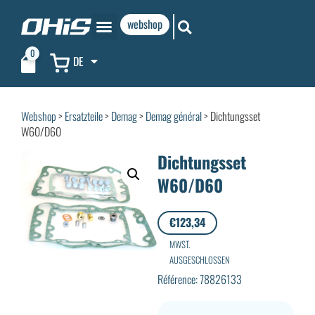
webshop
0
DE
Webshop
>
Ersatzteile
>
Demag
>
Demag général
> Dichtungsset
W60/D60
Dichtungsset
W60/D60
€
123,34
MWST.
AUSGESCHLOSSEN
Référence: 78826133