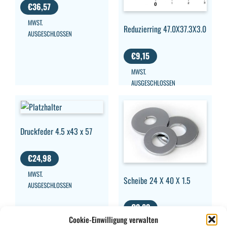
€
36,57
MWST.
Reduzierring 47.0X37.3X3.0
AUSGESCHLOSSEN
€
9,15
MWST.
AUSGESCHLOSSEN
Druckfeder 4.5 x43 x 57
€
24,98
MWST.
Scheibe 24 X 40 X 1.5
AUSGESCHLOSSEN
€
2,83
Cookie-Einwilligung verwalten
MWST.