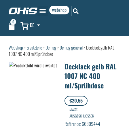
webshop
0
DE
Webshop
>
Ersatzteile
>
Demag
>
Demag général
> Decklack gelb RAL
1007 NC 400 ml/Sprühdose
Decklack gelb RAL
1007 NC 400
ml/Sprühdose
€
20,55
MWST.
AUSGESCHLOSSEN
Référence: 66309444