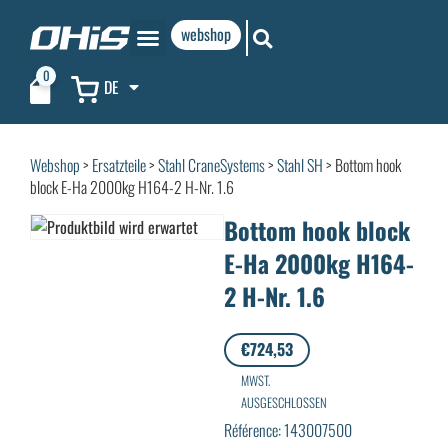
webshop
0
DE
Webshop
>
Ersatzteile
>
Stahl CraneSystems
>
Stahl SH
> Bottom hook
block E-Ha 2000kg H164-2 H-Nr. 1.6
Bottom hook block
E-Ha 2000kg H164-
2 H-Nr. 1.6
€
724,53
MWST.
AUSGESCHLOSSEN
Référence: 143007500