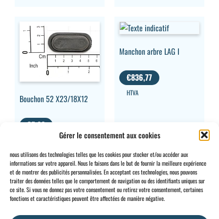
Manchon arbre LAG I
€
836,77
HTVA
Bouchon 52 X23/18X12
€
5,80
Gérer le consentement aux cookies
HTVA
nous utilisons des technologies telles que les cookies pour stocker et/ou accéder aux
informations sur votre appareil. Nous le faisons dans le but de fournir la meilleure expérience
et de montrer des publicités personnalisées. En acceptant ces technologies, nous pouvons
traiter des données telles que le comportement de navigation ou des identifiants uniques sur
ce site. Si vous ne donnez pas votre consentement ou retirez votre consentement, certaines
CONTACT
INFO
fonctions et caractéristiques peuvent être affectées de manière négative.
+32 2 897 34
Rue des
Conditions
BE0734