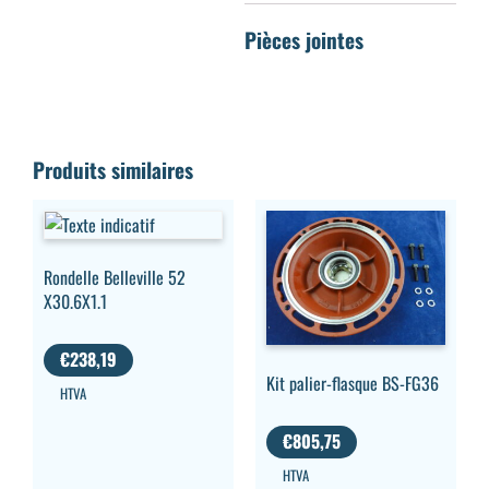
Produits similaires
Rondelle Belleville 52
X30.6X1.1
€
238,19
Kit palier-flasque BS-FG36
HTVA
€
805,75
HTVA