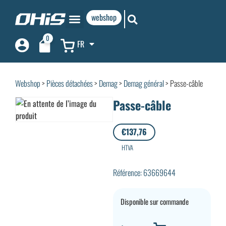
webshop
0
FR
Webshop
>
Pièces détachées
>
Demag
>
Demag général
> Passe-câble
Passe-câble
€
137,76
HTVA
Référence: 63669644
Disponible sur commande