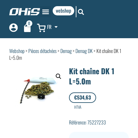
webshop
0
FR
Webshop
>
Pièces détachées
>
Demag
>
Demag DK
> Kit chaîne DK 1
L=5.0m
Kit chaîne DK 1
L=5.0m
€
534,63
HTVA
Référence: 75227233