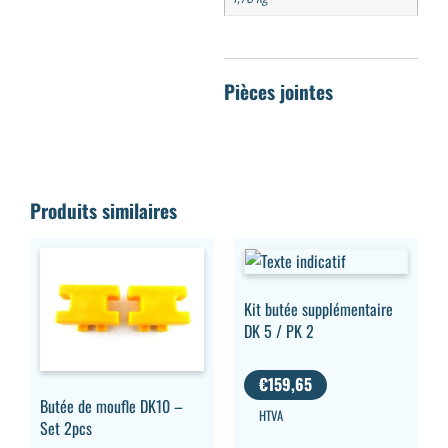
Produits similaires
Kit butée supplémentaire
DK 5 / PK 2
€
159,65
Butée de moufle DK10 –
HTVA
Set 2pcs