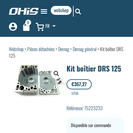
webshop
0
FR
Webshop
>
Pièces détachées
>
Demag
>
Demag général
> Kit boîtier DRS
125
Kit boîtier DRS 125
€
357,27
HTVA
Référence: 75223233
Disponible sur commande