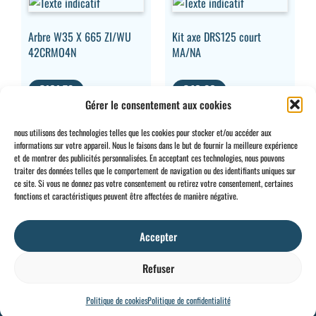
Arbre W35 X 665 ZI/WU
Kit axe DRS125 court
42CRMO4N
MA/NA
€
161,78
€
46,36
Gérer le consentement aux cookies
HTVA
HTVA
nous utilisons des technologies telles que les cookies pour stocker et/ou accéder aux
informations sur votre appareil. Nous le faisons dans le but de fournir la meilleure expérience
et de montrer des publicités personnalisées. En acceptant ces technologies, nous pouvons
traiter des données telles que le comportement de navigation ou des identifiants uniques sur
ce site. Si vous ne donnez pas votre consentement ou retirez votre consentement, certaines
CONTACT
INFO
fonctions et caractéristiques peuvent être affectées de manière négative.
+32 2 897 34
Rue des
Conditions
BE0734
64
Foudriers
générales
706 308
Accepter
sales@ohis.be
16,
Cookies
/
by
7822
Mentions
Refuser
Ghislenghien
légales
Politique de cookies
Politique de confidentialité