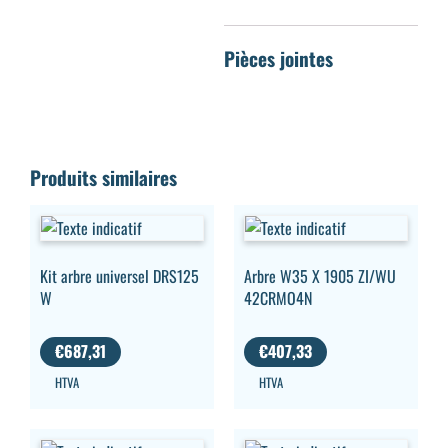
Produits similaires
Kit arbre universel DRS125
Arbre W35 X 1905 ZI/WU
W
42CRMO4N
€
687,31
€
407,33
HTVA
HTVA