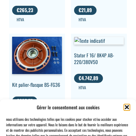
€
265,23
€
21,89
HTVA
HTVA
Stator F 16/ 8K4P AB-
220/380V50
€
4.742,89
Kit palier-flasque BS-FG36
HTVA
€
805,75
Gérer le consentement aux cookies
HTVA
nous utilisons des technologies telles que les cookies pour stocker et/ou accéder aux
informations sur votre appareil. Nous le faisons dans le but de fournir la meilleure expérience
et de montrer des publicités personnalisées. En acceptant ces technologies, nous pouvons
traiter des données telles que le comportement de navigation ou des identifiants uniques sur