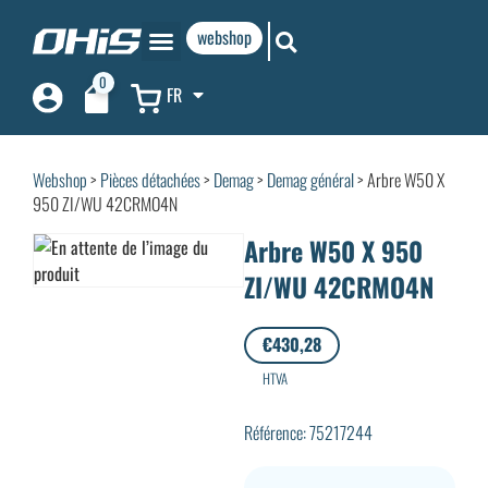
webshop
0
FR
Webshop
>
Pièces détachées
>
Demag
>
Demag général
> Arbre W50 X
950 ZI/WU 42CRMO4N
Arbre W50 X 950
ZI/WU 42CRMO4N
€
430,28
HTVA
Référence: 75217244