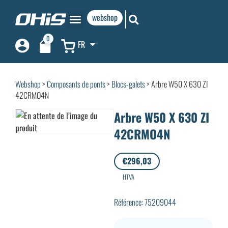
webshop
0
FR
Webshop
>
Composants de ponts
>
Blocs-galets
> Arbre W50 X 630 ZI
42CRMO4N
Arbre W50 X 630 ZI
42CRMO4N
€
296,03
HTVA
Référence: 75209044