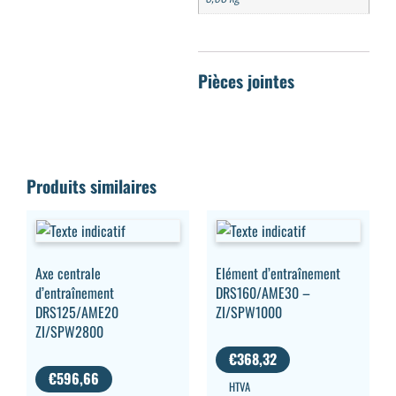
Produits similaires
Axe centrale
Elément d’entraînement
d’entraînement
DRS160/AME30 –
DRS125/AME20
ZI/SPW1000
ZI/SPW2800
€
368,32
€
596,66
HTVA