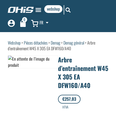
webshop
0
FR
Webshop
>
Pièces détachées
>
Demag
>
Demag général
> Arbre
d’entraînement W45 X 305 EA DFW160/A40
Arbre
d’entraînement W45
X 305 EA
DFW160/A40
€
257,03
HTVA