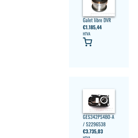
Galet libre DVR
€
1.185,44
HTVA
GES342PS4BO-A
/ 52296538
€
3.735,03
HTVA