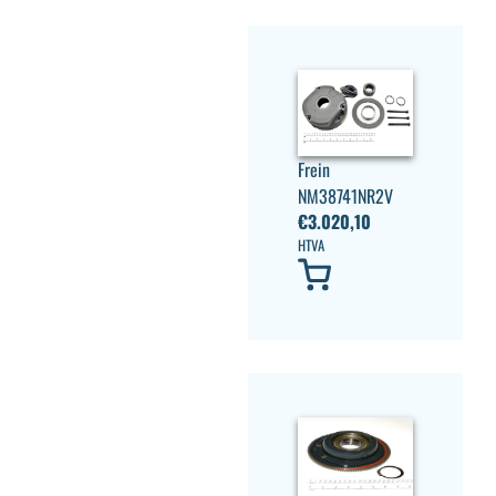
Frein
NM38741NR2V
€
3.020,10
HTVA