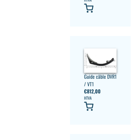
Guide câble DVR1
/ VT1
€
812,00
HTVA