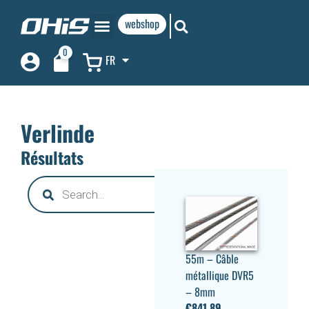
webshop
0
FR
Verlinde
Résultats
55m – Câble
métallique DVR5
– 8mm
€
841,89