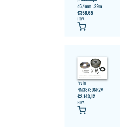
d6,4mm L29m
€
358,65
HTVA
Frein
NM38730NR2V
€
2.143,12
HTVA