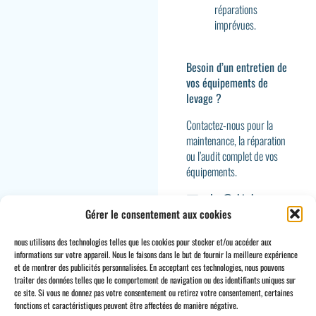
réparations
imprévues.
Besoin d’un entretien de
vos équipements de
levage ?
Contactez-nous
pour la
maintenance, la réparation
ou l’audit complet de vos
équipements.
sales@ohis.be
+32 2 897 34 64
Gérer le consentement aux cookies
nous utilisons des technologies telles que les cookies pour stocker et/ou accéder aux
informations sur votre appareil. Nous le faisons dans le but de fournir la meilleure expérience
et de montrer des publicités personnalisées. En acceptant ces technologies, nous pouvons
traiter des données telles que le comportement de navigation ou des identifiants uniques sur
ce site. Si vous ne donnez pas votre consentement ou retirez votre consentement, certaines
CONTACT
INFO
fonctions et caractéristiques peuvent être affectées de manière négative.