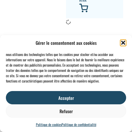
HTVA
Gérer le consentement aux cookies
nous utilisons des technologies telles que les cookies pour stocker et/ou accéder aux
informations sur votre appareil. Nous le faisons dans le but de fournir la meilleure expérience
CONTACT
INFO
et de montrer des publicités personnalisées. En acceptant ces technologies, nous pouvons
traiter des données telles que le comportement de navigation ou des identifiants uniques sur
+32 2 897 34
Rue des
Conditions
BE0734
ce site. Si vous ne donnez pas votre consentement ou retirez votre consentement, certaines
64
Foudriers
générales
706 308
fonctions et caractéristiques peuvent être affectées de manière négative.
sales@ohis.be
16,
Cookies
/
by
7822
Mentions
Accepter
Ghislenghien
légales
Refuser
Politique de cookies
Politique de confidentialité