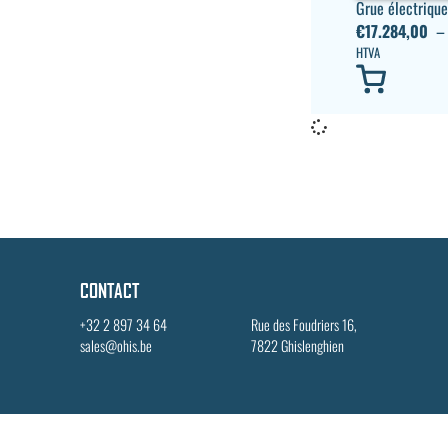
Grue électriqu
€
17.284,00
HTVA
CONTACT
+32 2 897 34 64
Rue des Foudriers 16,
sales@ohis.be
7822 Ghislenghien