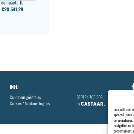
e compacte JL
–
€
20.541,29
INFO
Conditions générales
BE0734 706 308
Cookies
/
Mentions légales
by
nous utilisons 
appareil. Nous l
personnalisées.
navigation ou d
consentement, c