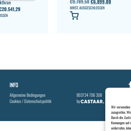
€
9.789,50
€
6.899,00
ktkran
MWST. AUSGESCHLOSSEN
€
20.541,29
OSSEN
INFO
Allgemeine Bedingungen
BE0734 706 308
Cookies
/
Datenschutzpolitik
by
Wir verwenden T
zuzugreifen. Wi
Durch die Zusti
Kennungen auf d
widerrufen, kön