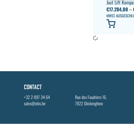
Just Lift Kompa
€
17.284,00
–
MWST. AUSGESCHL
CONTACT
+32 2 897 34 64
Rue des Foudriers 16,
sales@ohis.be
7822 Ghislenghien