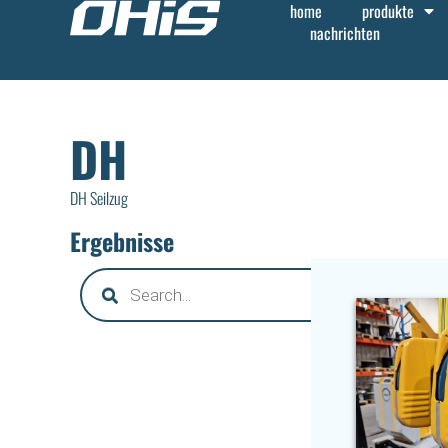
home
produkte
nachrichten
DH
DH Seilzug
Ergebnisse