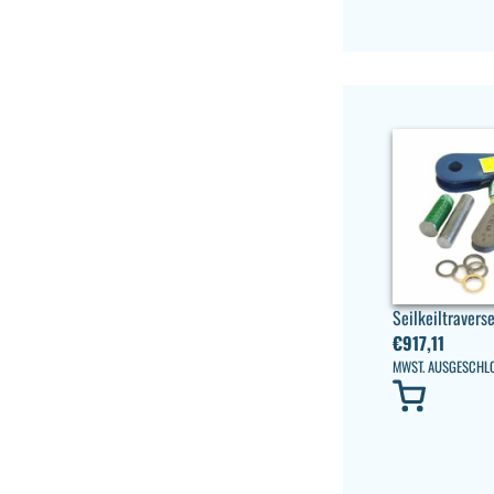
Seilkeiltraver
€
917,11
MWST. AUSGESCHL