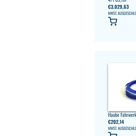
€
3.029,63
MWST. AUSGESCHL
Haube Fahrwer
€
202,14
MWST. AUSGESCHL