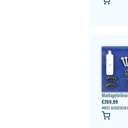
Montageteiles
€
269,09
MWST. AUSGESCHL