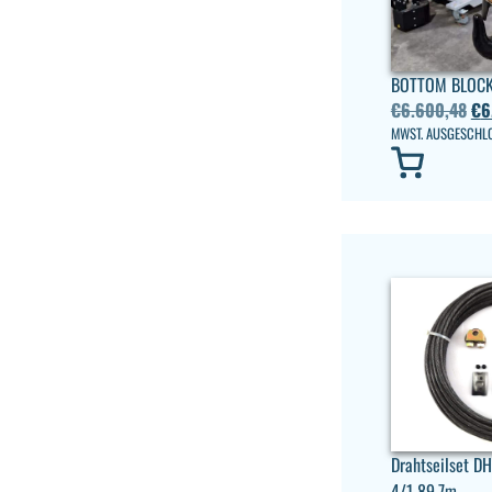
BOTTOM BLOCK
€
6.600,48
€
6
MWST. AUSGESCHL
Drahtseilset 
4/1 89,7m