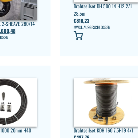
Drahtseilset DH 500 14 H12 2/1
28,5m
€
818,23
 2-SHEAVE 280/14
MWST. AUSGESCHLOSSEN
.600,48
OSSEN
DH1000 20mm H40
Drahtseilset KDH 160 7,5H19 4/1
€
487,76