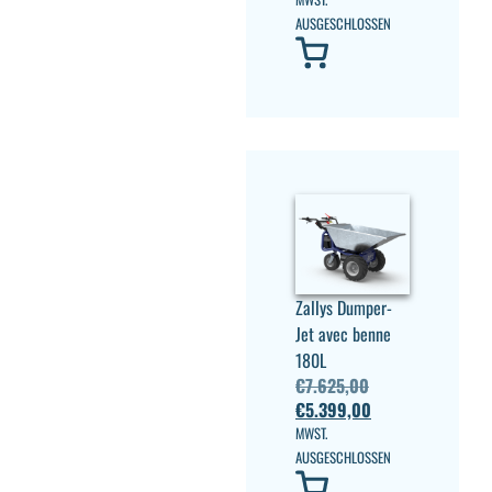
AUSGESCHLOSSEN
Zallys Dumper-
Jet avec benne
180L
€
7.625,00
€
5.399,00
MWST.
AUSGESCHLOSSEN