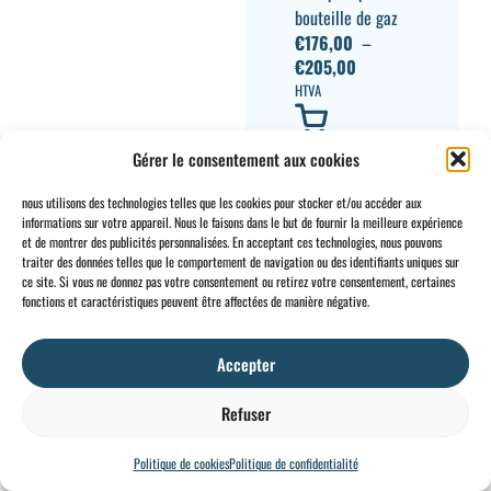
bouteille de gaz
€
176,00
–
€
205,00
HTVA
Gérer le consentement aux cookies
nous utilisons des technologies telles que les cookies pour stocker et/ou accéder aux
informations sur votre appareil. Nous le faisons dans le but de fournir la meilleure expérience
et de montrer des publicités personnalisées. En acceptant ces technologies, nous pouvons
traiter des données telles que le comportement de navigation ou des identifiants uniques sur
ce site. Si vous ne donnez pas votre consentement ou retirez votre consentement, certaines
CONTACT
INFO
fonctions et caractéristiques peuvent être affectées de manière négative.
+32 2 897 34
Rue des
Conditions
BE0734
64
Foudriers
générales
706 308
Accepter
sales@ohis.be
16,
Cookies
/
by
7822
Mentions
Refuser
Ghislenghien
légales
Politique de cookies
Politique de confidentialité