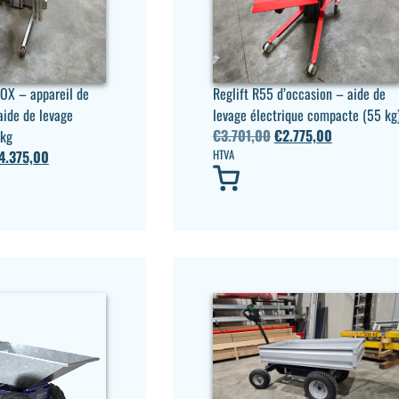
NOX – appareil de
Reglift R55 d’occasion – aide de
aide de levage
levage électrique compacte (55 kg
€
3.701,00
€
2.775,00
 kg
4.375,00
HTVA