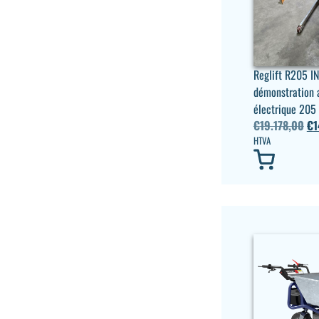
Reglift R205 I
démonstration 
électrique 205
€
19.178,00
€
1
HTVA