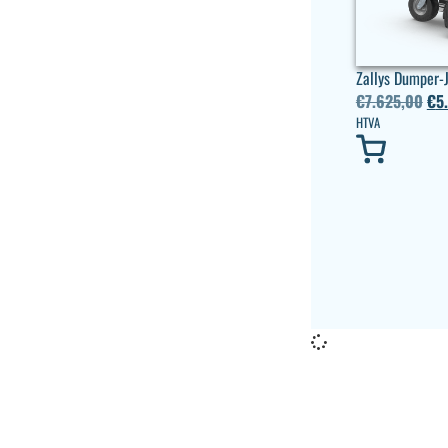
Zallys Dumper-
€
7.625,00
€
5
HTVA