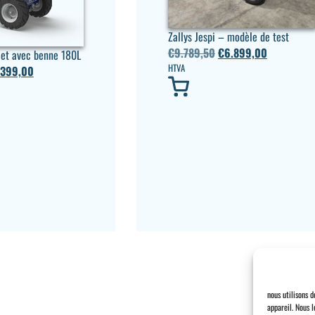
Zallys Jespi – modèle de test
€
9.789,50
€
6.899,00
Jet avec benne 180L
HTVA
.399,00
nous utilisons 
appareil. Nous l