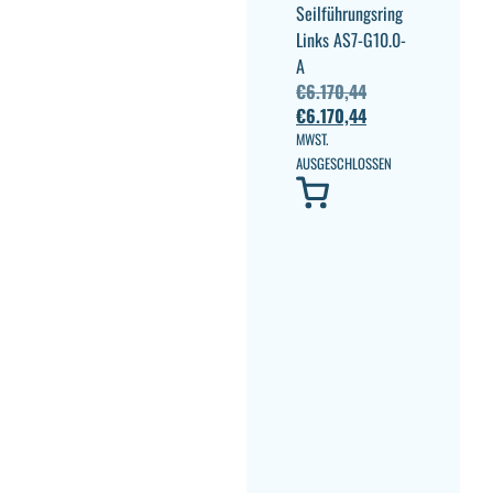
Seilführungsring
Links AS7-G10.0-
A
€
6.170,44
€
6.170,44
MWST.
AUSGESCHLOSSEN