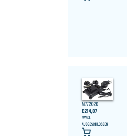
M772020
€
214,07
MWST.
AUSGESCHLOSSEN