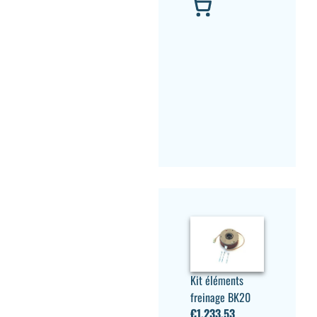
Kit éléments
freinage BK20
€
1.233,53